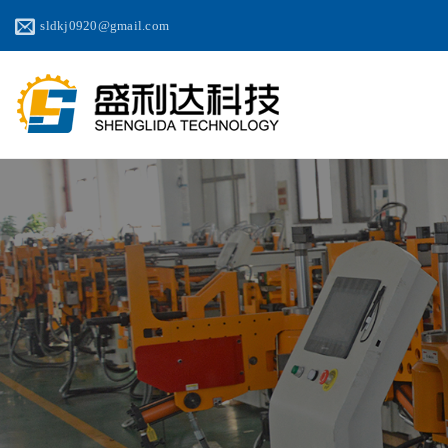
Saltar
sldkj0920@gmail.com
al
contenido