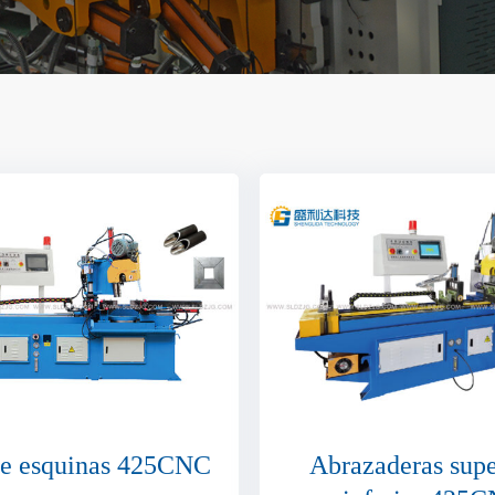
de esquinas 425CNC
Abrazaderas supe