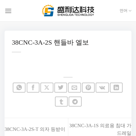
콘
텐
언어
츠
로
건
38CNC-3A-2S 핸들바 엘보
너
뛰
기
38CNC-3A-1S 의료용 침대 가
38CNC-3A-2S-T 의자 등받이
드레일