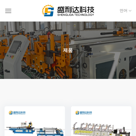
콘
텐
언어
츠
로
건
너
뛰
제품
기