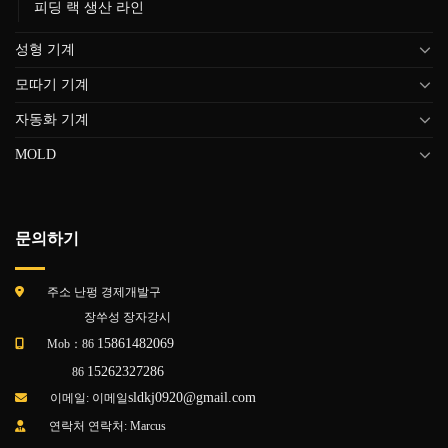
피딩 랙 생산 라인
성형 기계
모따기 기계
자동화 기계
MOLD
문의하기
주소 난펑 경제개발구
장쑤성 장자강시
15861482069
Mob：86
15262327286
86
sldkj0920@gmail.com
이메일: 이메일
연락처 연락처: Marcus