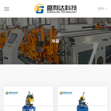
콘
텐
언어
츠
로
건
너
뛰
제품
기