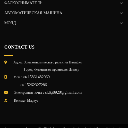
ФАСКОСНИМАТЕЛЬ
АВТОМАТИЧЕСКАЯ МАШИНА
МОЛД
CONTACT US
Адрес: Зона экономического развития Наньфэн,
Город Чжанцзяган, провинция Цзянсу
15861482069
Моб：86
15262327286
86
sldkj0920@gmail.com
Электронная почта：
Контакт: Маркус