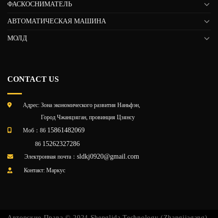
ФАСКОСНИМАТЕЛЬ
АВТОМАТИЧЕСКАЯ МАШИНА
МОЛД
CONTACT US
Адрес: Зона экономического развития Наньфэн,
Город Чжанцзяган, провинция Цзянсу
15861482069
Моб：86
15262327286
86
sldkj0920@gmail.com
Электронная почта：
Контакт: Маркус
Авторские Права © 2024 Shenglida Technology (Zhangjiagang)