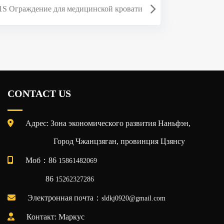
S Ограждение для медицинской кровати
CONTACT US
Адрес: Зона экономического развития Наньфэн,
Город Чжанцзяган, провинция Цзянсу
Моб：86
15861482069
86
15262327286
Электронная почта：
sldkj0920@gmail.com
Контакт: Маркус