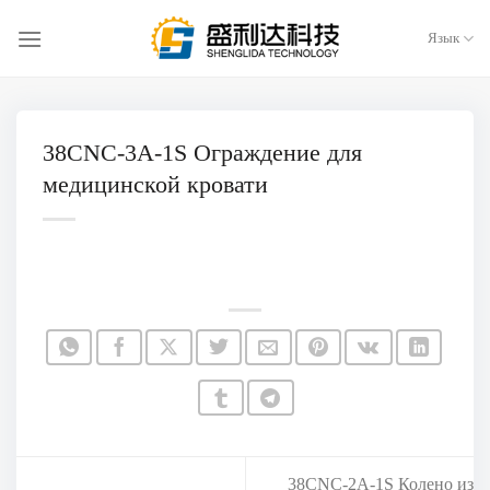
Перейти
к
Язык
содержанию
38CNC-3A-1S Ограждение для
медицинской кровати
38CNC-2A-1S Колено из