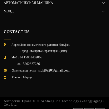
АВТОМАТИЧЕСКАЯ МАШИНА
МОЛД
CONTACT US
Адрес: Зона экономического развития Наньфэн,
Город Чжанцзяган, провинция Цзянсу
15861482069
Моб：86
15262327286
86
sldkj0920@gmail.com
Электронная почта：
Контакт: Маркус
Авторские Права © 2024 Shenglida Technology (Zhangjiagang)
Co., Ltd