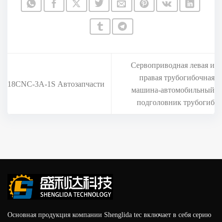
Сервоприводная левая и
правая трубогибочная
18CNC-3A-1S Автозапчасти
машина-автомобильный
подголовник трубогиб
Основная продукция компании Shenglida tec включает в себя серию