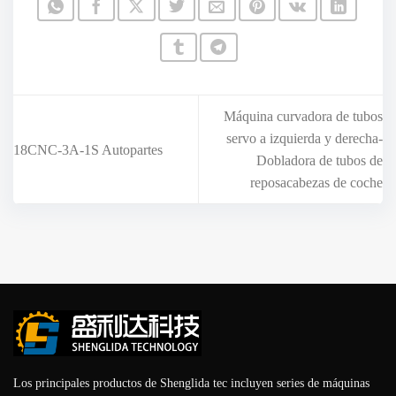
Máquina curvadora de tubos
servo a izquierda y derecha-
18CNC-3A-1S Autopartes
Dobladora de tubos de
reposacabezas de coche
Los principales productos de Shenglida tec incluyen series de máquinas