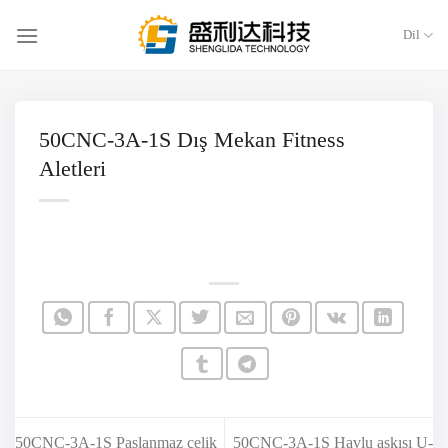
İçeriğe
atla
Dil
50CNC-3A-1S Dış Mekan Fitness
Aletleri
50CNC-3A-1S Paslanmaz çelik
50CNC-3A-1S Havlu askısı U-