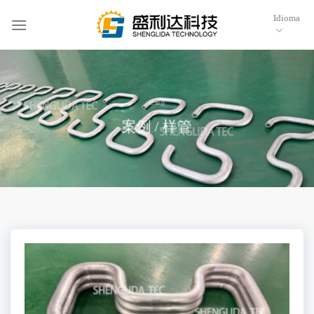
Saltar
Idioma
al
contenido
Caso
案例 / 样管