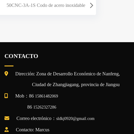
50CNC-3A-1S Codo de acero inoxidable
CONTACTO
Dirección: Zona de Desarrollo Económico de Nanfeng,
Ciudad de Zhangjiagang, provincia de Jiangsu
Mob：86
15861482069
86
15262327286
Correo electrónico：
sldkj0920@gmail.com
Contacto: Marcus