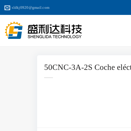
Saltar
sldkj0920@gmail.com
al
contenido
50CNC-3A-2S Coche eléct